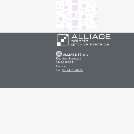
ALLIAGE Tôlerie
Rue des Bouleaux
01460 PORT
France
Tél.
04 74 76 40 45