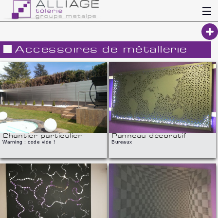
ALLIAGE
EQUIPEMENT
Accessoires de métallerie
CATALOGUE
Chantier particulier
Panneau décoratif
Warning : code vide !
Bureaux
ACTUALITES
Réalisation d'une clôture déco en tôles
Cloison décorative en tôle perforée
pliées
NOS FORCES
PRODUITS PHARES
REALISATIONS
Contact
Chantier particulier
Panneau décoratif
Warning : code vide !
Bureaux
Recrutements
Newsletter
Panneau décoratif
Panneau décoratif
Bureaux
Bureaux
Extranet
Cloison décorative en tôle perforée
Cloison décorative en tôle perforée