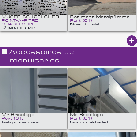
Dimension : 1820 x 1500 mm
Epaisseur : 10 dixièmes
Surface totale : 90 m²
Motifs : gouttes d'eau
MUSEE SCHOELCHER
Bâtiment Metalp'Immo
POINT-A-PITRE
Port (01)
GUADELOUPE
Bâtiment industriel
BÂTIMENT TERTIAIRE
Accessoires de
menuiseries
Mr Bricolage
Mr Bricolage
Port (01)
Port (01)
Jambage de menuiserie
Caisson de volet roulant
Mr Bricolage
Mr Bricolage
Port (01)
Port (01)
Jambage de menuiserie
Caisson de volet roulant
Mr Bricolage
Mr Bricolage