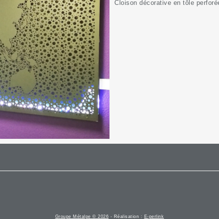
Cloison décorative en tôle perforé
Groupe Métalpe © 2026
- Réalisation :
E-perlink