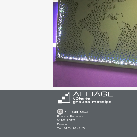
ALLIAGE Tôlerie
Rue des Bouleaux
01460 PORT
France
Tél.
04 74 76 40 45