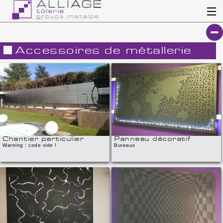
ALLIAGE
EQUIPEMENT
Accessoires de métallerie
CATALOGUE
Chantier particulier
Panneau décoratif
Warning : code vide !
Bureaux
ACTUALITES
Réalisation d'une clôture déco en tôles
Cloison décorative en tôle perforée
pliées
NOS FORCES
PRODUITS PHARES
REALISATIONS
Contact
Chantier particulier
Panneau décoratif
Warning : code vide !
Bureaux
Recrutements
Newsletter
Panneau décoratif
Panneau décoratif
Bureaux
Bureaux
Extranet
Cloison décorative en tôle perforée
Cloison décorative en tôle perforée