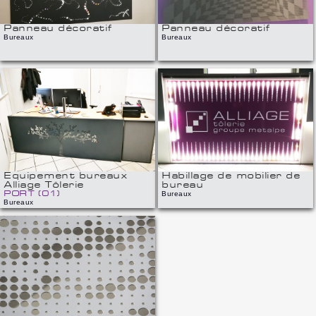
Panneau décoratif
Panneau décoratif
Bureaux
Bureaux
Equipement bureaux
Habillage de mobilier de
Alliage Tôlerie
bureau
PORT (01)
Bureaux
Bureaux
Panneau d'habillage de mobilier de
bureau
Réalisation d'habillages mobilier de
bureaux désign
Equipement bureaux
Habillage de mobilier de
Alliage Tôlerie
bureau
PORT (01)
Bureaux
Bureaux
Logements de
sallanches
SALLACNHES (74)
LOGEMENTS
Réalisation de remplissages de gardes-
corps en tôle perforée
Motifs fournis par l'architecte